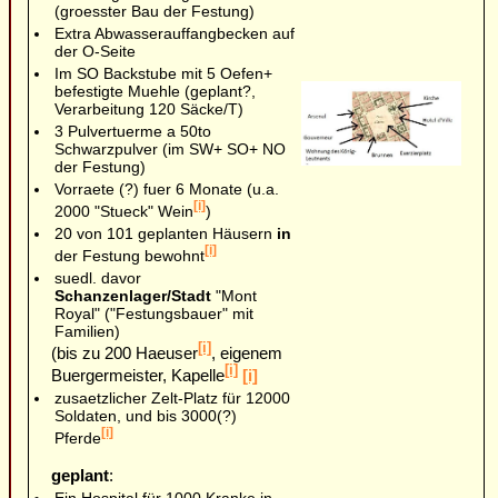
(groesster Bau der Festung)
Extra Abwasserauffangbecken auf
der O-Seite
Im SO Backstube mit 5 Oefen+
befestigte Muehle (geplant?,
Verarbeitung 120 Säcke/T)
3 Pulvertuerme a 50to
Schwarzpulver (im SW+ SO+ NO
der Festung)
Vorraete (?) fuer 6 Monate (u.a.
[i]
2000 "Stueck" Wein
)
20 von 101 geplanten Häusern
in
[i]
der Festung bewohnt
suedl. davor
Schanzenlager/Stadt
"Mont
Royal" ("Festungsbauer" mit
Familien)
[i]
(bis zu 200 Haeuser
, eigenem
[i]
Buergermeister, Kapelle
[i]
zusaetzlicher Zelt-Platz für 12000
Soldaten, und bis 3000(?)
[i]
Pferde
geplant
:
Ein Hospital für 1000 Kranke in