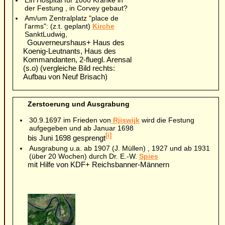
der Festung , in Corvey gebaut?
Am/um Zentralplatz "place de
l'arms": (z.t. geplant)
Kirche
SanktLudwig,
Gouverneurshaus+ Haus des
Koenig-Leutnants, Haus des
Kommandanten, 2-fluegl. Arensal
(s.o) (vergleiche Bild rechts:
Aufbau von Neuf Brisach)
Zerstoerung und Ausgrabung
30.9.1697 im Frieden von
Rjiswijk
wird die Festung
aufgegeben und ab Januar 1698
[i]
bis Juni 1698 gesprengt
Ausgrabung u.a. ab 1907 (J. Müllen) , 1927 und ab 1931
(über 20 Wochen) durch Dr. E.-W.
Spies
mit Hilfe von KDF+ Reichsbanner-Männern