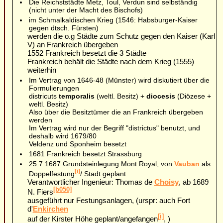
Die Reichststädte Metz, Toul, Verdun sind selbständig
(nicht unter der Macht des Bischofs)
im Schmalkaldischen Krieg (1546: Habsburger-Kaiser
gegen dtsch. Fürsten)
werden die o.g Städte zum Schutz gegen den Kaiser (Karl
V) an Frankreich übergeben
1552 Frankreich besetzt die 3 Städte
Frankreich behält die Städte nach dem Krieg (1555)
weiterhin
Im Vertrag von 1646-48 (Münster) wird diskutiert über die
Formulierungen
districuts
temporalis
(weltl. Besitz) +
diocesis
(Diözese +
weltl. Besitz)
Also über die Besitztümer die an Frankreich übergeben
werden
Im Vertrag wird nur der Begriff "districtus" benutzt, und
deshalb wird 1679/80
Veldenz und Sponheim besetzt
1681 Frankreich besetzt Strassburg
25.7.1687 Grundsteinlegung Mont Royal, von
Vauban
als
[i]
Doppelfestung
/ Stadt geplant
Verantwortlicher Ingenieur: Thomas de
Choisy
, ab 1689
[b050]
N. Fiers
ausgeführt nur Festungsanlagen, (urspr: auch Fort
d'
Enkirchen
[i]
auf der Kirster Höhe geplant/angefangen
, )