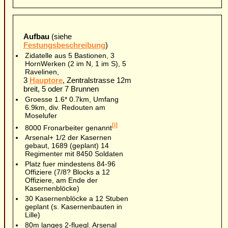
Aufbau
(siehe
Festungsbeschreibung
)
Zidatelle aus 5 Bastionen, 3
HornWerken (2 im N, 1 im S), 5
Ravelinen
,
3
Hauptore
, Zentralstrasse 12m
breit, 5 oder 7 Brunnen
Groesse 1.6* 0.7km, Umfang
6.9km, div. Redouten am
Moselufer
[i]
8000 Fronarbeiter genannt
Arsenal+ 1/2 der Kasernen
gebaut, 1689 (geplant) 14
Regimenter mit 8450 Soldaten
Platz fuer mindestens 84-96
Offiziere (7/8? Blocks a 12
Offiziere, am Ende der
Kasernenblöcke)
30 Kasernenblöcke a 12 Stuben
geplant (s. Kasernenbauten in
Lille)
80m langes 2-fluegl. Arsenal