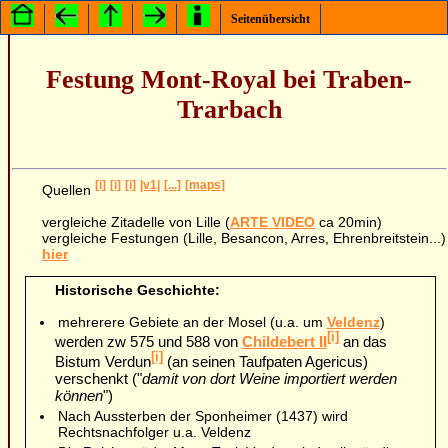
Seitenübersicht
Festung Mont-Royal bei Traben-
Trarbach
[i]
[i]
[i]
|v1|
[...]
[maps]
Quellen
vergleiche Zitadelle von Lille (
ARTE VIDEO
ca 20min)
vergleiche Festungen (Lille, Besancon, Arres, Ehrenbreitstein...)
hier
Historische Geschichte:
mehrerere Gebiete an der Mosel (u.a. um
Veldenz
)
[i]
werden zw 575 und 588 von
Childebert II
an das
[i]
Bistum Verdun
(an seinen Taufpaten Agericus)
verschenkt ("
damit von dort Weine importiert werden
können
")
Nach Aussterben der Sponheimer (1437) wird
Rechtsnachfolger u.a. Veldenz