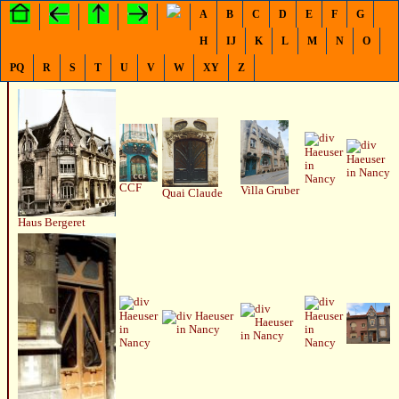
A
B
C
D
E
F
G
H
IJ
K
L
M
N
O
Nancy
/ Frankreich (div Haeuser) weitere Bilder
Ecole de Nancy
, weitere
Ville
Majorelle
PQ
R
S
T
U
V
W
XY
Z
CCF
Villa Gruber
Quai Claude
Haus Bergeret