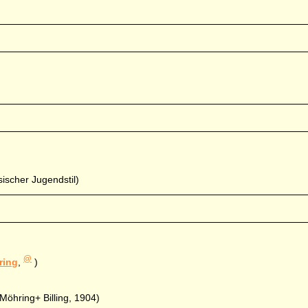
ischer Jugendstil)
@
ing
,
)
Möhring+ Billing, 1904)