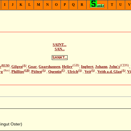
I
J
K
L
M
N
O
P
Q
R
T
U
V
ankt
SAINT...
SAN...
SANKT...
(GB)
(CDN)
(RUM)
(A)
e
,
Gilgen
,
Goar
,
Goarshausen
,
Helier
,
Ingbert
,
Johann
,
John's
,
(Rus)
(GB)
(A)
(F)
(A)
(A)
(A)
rg
,
Phillips
,
Pölten
,
Quentin
,
Ulrich
,
Veit
,
Veith a.d. Glan
,
Vi
ingut Oster)