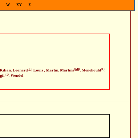
W
XY
Z
(F)
(GB)
(F)
Kilian
,
Leonard
,
Louis
,
Martin
,
Martins
,
Menehould
,
(I)
gil
,
Wendel