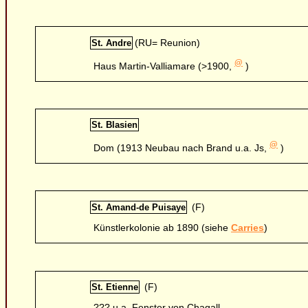
(RU= Reunion)
St. Andre
@
Haus Martin-Valliamare (>1900,
)
St. Blasien
@
Dom (1913 Neubau nach Brand u.a. Js,
)
(F)
St. Amand-de Puisaye
Künstlerkolonie ab 1890 (siehe
Carries
)
(F)
St. Etienne
??? u.a. Fenster von Chagall