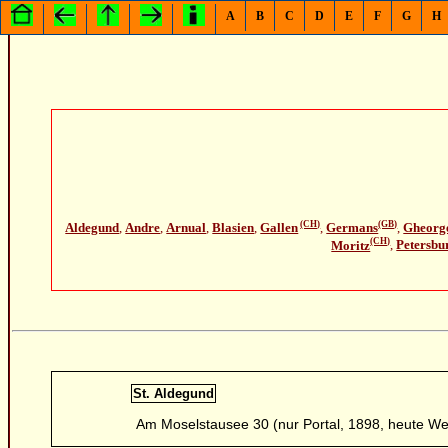
A
B
C
D
E
F
G
H
(CH)
(GB)
Aldegund
,
Andre
,
Arnual
,
Blasien
,
Gallen
,
Germans
,
Gheorg
(CH)
Moritz
,
Petersbu
St. Aldegund
Am Moselstausee 30 (nur Portal, 1898, heute We