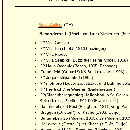
(CH)
Sankt Gallen
Besonderheit
: (Reichtum durch Stickereien (50
?? Villa Gossau
?? Villa Hirschfeld (1913,Leuzinger)
?? Villa Riposo
?? Villa Seeblick (Buzzi fuer seine Kinder, 1908)
?? Haus Oceanic (Bösch, 1905, Fassade)
Frauenfeld (Ortsteil?) KK St. Nickolaus (1906)
?? Jugendstilbahnhof (1905)
?? mehrere Häuser zw. Altstadt und Bahnhofspla
??
Freibad
Drei Weieren (Badehaeuser)
??(Singenbergquartier)
Hallenbad
in St. Gallen
@
Betondecke, Pfeiffer, 641.000Franken,
)
Bahnhofplatz 3 Post (Pfleghard, 1911, vergl Pos
Bruggen (Ortsteil?) ref Kirche (1903, Durjel)
Burggraben 26 (Mueller, 1903), 27 (Mueller, 1905
Heiligkreuz (Ortsteil?) ref Kirche (z.T. Js, Durjel)
Höhenweg 33 Villa Rosenhof (Klunker, 1903)