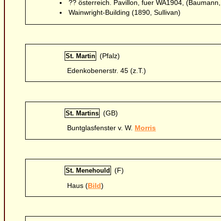
?? österreich. Pavillon, fuer WA1904, (Baumann,
Wainwright-Building (1890, Sullivan)
(Pfalz)
St. Martin
Edenkobenerstr. 45 (z.T.)
(GB)
St. Martins
Buntglasfenster v. W.
Morris
(F)
St. Menehould
Haus (
Bild
)