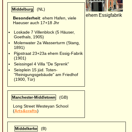
(NL)
Middelburg
ehem Essigfabrik
Besonderheit
: ehem Hafen, viele
Haeuser auch 17+18 Jhr
Loskade 7 Villenblock (5 Häuser,
Goethals, 1905)
Molenwater 2a Wasserturm (Stang,
1891)
Pijpstraat 23+23a ehem Essig-Fabrik
(1901)
Seissingel 4 Villa "De Sprenk"
Seisplein 15 jüd. Toten-
"Reinigungsgebäude" am Friedhof
(1900, Tür)
(GB)
Manchester-Middletown
Long Street Westeyan School
(
Arts&crafts
)
(B)
Middelkerke