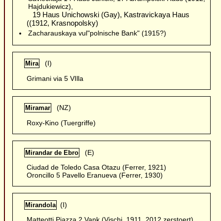
Hajdukiewicz),
19 Haus Unichowski (Gay), Kastravickaya Haus
((1912, Krasnopolsky)
Zacharauskaya vul"polnische Bank" (1915?)
(I)
Mira
Grimani via 5 VIlla
(NZ)
Miramar
Roxy-Kino (Tuergriffe)
(E)
Mirandar de Ebro
Ciudad de Toledo Casa Otazu (Ferrer, 1921)
Oroncillo 5 Pavello Eranueva (Ferrer, 1930)
(I)
Mirandola
Matteotti Piazza 2 Vank (Vischi, 1911, 2012 zerstoert)