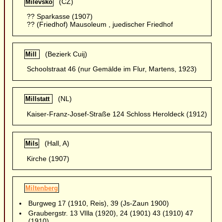
(CZ)
Milevsko
?? Sparkasse (1907)
?? (Friedhof) Mausoleum , juedischer Friedhof
(Bezierk Cuij)
Mill
Schoolstraat 46 (nur Gemälde im Flur, Martens, 1923)
(NL)
Millstatt
Kaiser-Franz-Josef-Straße 124 Schloss Heroldeck (1912)
(Hall, A)
Mils
Kirche (1907)
Miltenberg
Burgweg 17 (1910, Reis), 39 (Js-Zaun 1900)
Graubergstr. 13 VIlla (1920), 24 (1901) 43 (1910) 47
(1910)