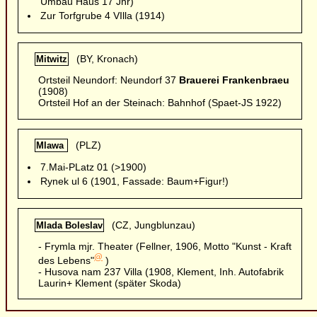
Umbau Haus 17 Jhr)
Zur Torfgrube 4 VIlla (1914)
(BY, Kronach)
Mitwitz
Ortsteil Neundorf: Neundorf 37
Brauerei Frankenbraeu
(1908)
Ortsteil Hof an der Steinach: Bahnhof (Spaet-JS 1922)
(PLZ)
Mlawa
7.Mai-PLatz 01 (>1900)
Rynek ul 6 (1901, Fassade: Baum+Figur!)
(CZ, Jungblunzau)
Mlada Boleslav
- Frymla mjr. Theater (Fellner, 1906, Motto "Kunst - Kraft
@
des Lebens"
)
- Husova nam 237 Villa (1908, Klement, Inh. Autofabrik
Laurin+ Klement (später Skoda)