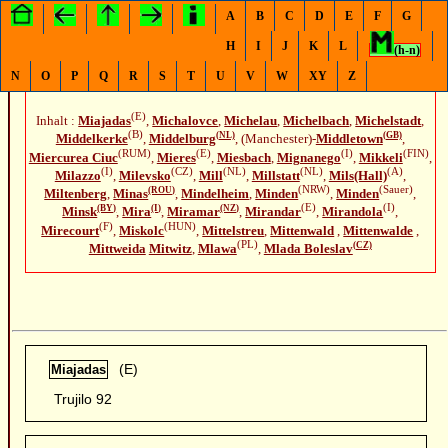
A
B
C
D
E
F
G
H
I
J
K
L
(h-n)
N
O
P
Q
R
S
T
U
V
W
XY
Z
(E)
Inhalt :
Miajadas
,
Michalovce
,
Michelau
,
Michelbach
,
Michelstadt
,
(B)
(NL)
(GB)
Middelkerke
,
Middelburg
, (Manchester)-
Middletown
,
(RUM)
(E)
(I)
(FIN)
Miercurea Ciuc
,
Mieres
,
Miesbach
,
Mignanego
,
Mikkeli
,
(I)
(CZ)
(NL)
(NL)
(A)
Milazzo
,
Milevsko
,
Mill
,
Millstatt
,
Mils(Hall)
,
(NRW)
(Sauer)
(ROU)
Miltenberg
,
Minas
,
Mindelheim
,
Minden
,
Minden
,
(E)
(I)
(BY)
(I)
(NZ)
Minsk
,
Mira
,
Miramar
,
Mirandar
,
Mirandola
,
(F)
(HUN)
Mirecourt
,
Miskolc
,
Mittelstreu
,
Mittenwald
,
Mittenwalde
,
(PL)
(CZ)
Mittweida
Mitwitz
,
Mlawa
,
Mlada Boleslav
(E)
Miajadas
Trujilo 92