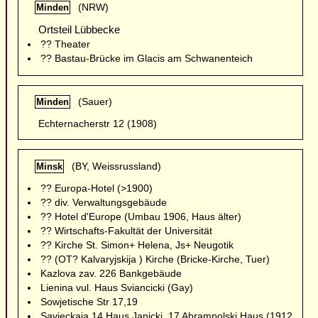
(NRW)
Minden
Ortsteil Lübbecke
?? Theater
?? Bastau-Brücke im Glacis am Schwanenteich
(Sauer)
Minden
Echternacherstr 12 (1908)
(BY, Weissrussland)
Minsk
?? Europa-Hotel (>1900)
?? div. Verwaltungsgebäude
?? Hotel d'Europe (Umbau 1906, Haus älter)
?? Wirtschafts-Fakultät der Universität
?? Kirche St. Simon+ Helena, Js+ Neugotik
?? (OT? Kalvaryjskija ) Kirche (Bricke-Kirche, Tuer)
Kazlova zav. 226 Bankgebäude
Lienina vul. Haus Sviancicki (Gay)
Sowjetische Str 17,19
Savieckaja 14 Haus Janicki, 17 Abrampolski Haus (1912,