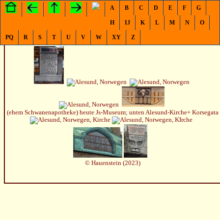
A
B
C
D
E
F
G
H
IJ
K
L
M
N
O
Alesund
, Norwegen
PQ
R
S
T
U
V
W
XY
Z
(ehem Schwanenapotheke) heute Js-Museum; unten Alesund-Kirche+ Korsegata
© Hauenstein (2023)