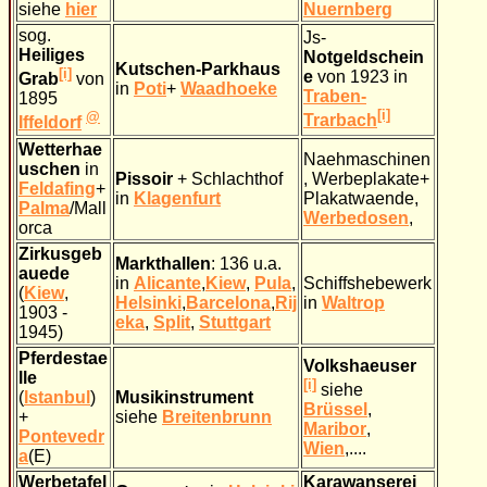
siehe
hier
Nuernberg
sog.
Js-
Heiliges
Notgeldschein
Kutschen-Parkhaus
[i]
e
von 1923 in
Grab
von
in
Poti
+
Waadhoeke
Traben-
1895
[i]
@
Trarbach
Iffeldorf
Wetterhae
Naehmaschinen
uschen
in
Pissoir
+ Schlachthof
, Werbeplakate+
Feldafing
+
in
Klagenfurt
Plakatwaende,
Palma
/Mall
Werbedosen
,
orca
Zirkusgeb
Markthallen
: 136 u.a.
auede
in
Alicante
,
Kiew
,
Pula
,
Schiffshebewerk
(
Kiew
,
Helsinki
,
Barcelona
,
Rij
in
Waltrop
1903 -
eka
,
Split
,
Stuttgart
1945)
Pferdestae
Volkshaeuser
lle
[i]
siehe
(
Istanbul
)
Musikinstrument
Brüssel
,
+
siehe
Breitenbrunn
Maribor
,
Pontevedr
Wien
,....
a
(E)
Werbetafel
Karawanserei