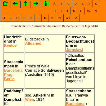
A
B
C
D
E
F
G
H
I
J
K
L
M
N
O
P
Q
R
S
T
U
V
W
XY
Z
Besonderheiten/Kuriositaten/besondere Bauwerke, etc im Jugendstil
Hundefrie
Feuerwehr-
Bildstoecke in
dhof
in
Beobachtungst
Altusried
Květov
urm
in
Jaroslawl
"Offizielles
Reisehandbuc
Strassenla
h
der
mpen
in
Prince of Wale
Dampfschiffahrts
Barcelona
,
Carriage
Schlafwagen
gesellschaft"
Prag
,
(Australien 1919)
von Lloyd im
Berlin
Jugendstil
Raddampf
Strassenbahn
er/
sog.
Ankeruhr
in
u.a. "Tramvia
Dampfschi
Wien
, 1914
Blau" in
ffe
Barcelona
+